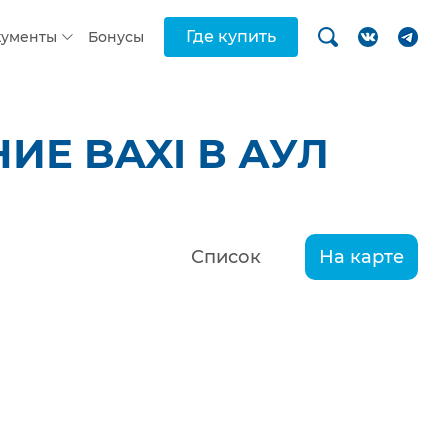
Где купить
кументы
Бонусы
Е BAXI В АУЛ
Список
На карте