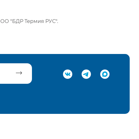
ОО "БДР Термия РУС".