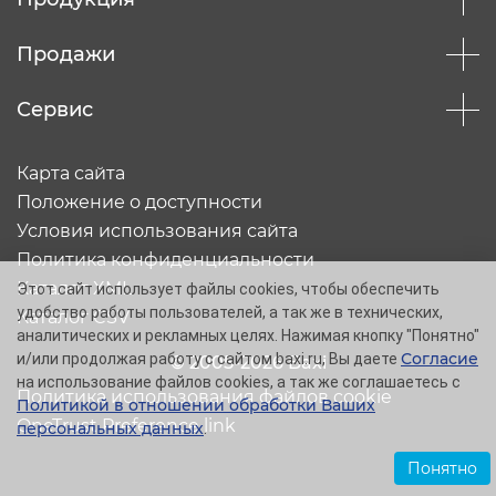
Продажи
Сервис
Карта сайта
Положение о доступности
Условия использования сайта
Политика конфиденциальности
Каталог XML
Этот сайт использует файлы cookies, чтобы обеспечить
удобство работы пользователей, а так же в технических,
Каталог CSV
аналитических и рекламных целях. Нажимая кнопку "Понятно"
Согласие
и/или продолжая работу с сайтом baxi.ru, Вы даете
© 2005-2026 Baxi
на использование файлов cookies, а так же соглашаетесь с
Политика использования файлов cookie
Политикой в отношении обработки Ваших
OneTrust Preference link
персональных данных
.
Понятно