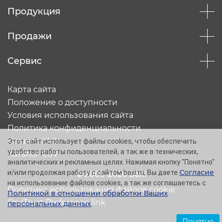
Продукция
Продажи
Сервис
Карта сайта
Положение о доступности
Условия использования сайта
Политика конфиденциальности
Каталог XML
Этот сайт использует файлы cookies, чтобы обеспечить
удобство работы пользователей, а так же в технических,
Каталог CSV
аналитических и рекламных целях. Нажимая кнопку "Понятно"
Согласие
и/или продолжая работу с сайтом baxi.ru, Вы даете
© 2005-2026 Baxi
на использование файлов cookies, а так же соглашаетесь с
Политика использования файлов cookie
Политикой в отношении обработки Ваших
OneTrust Preference link
персональных данных
.
Понятно