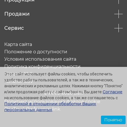
Продажи
Сервис
Карта сайта
Положение о доступности
Условия использования сайта
Политика конфиденциальности
Каталог XML
Этот сайт использует файлы cookies, чтобы обеспечить
удобство работы пользователей, а так же в технических,
Каталог CSV
аналитических и рекламных целях. Нажимая кнопку "Понятно"
Согласие
и/или продолжая работу с сайтом baxi.ru, Вы даете
© 2005-2026 Baxi
на использование файлов cookies, а так же соглашаетесь с
Политика использования файлов cookie
Политикой в отношении обработки Ваших
OneTrust Preference link
персональных данных
.
Понятно