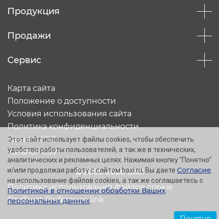
Продукция
Продажи
Сервис
Карта сайта
Положение о доступности
Условия использования сайта
Политика конфиденциальности
Каталог XML
Этот сайт использует файлы cookies, чтобы обеспечить
удобство работы пользователей, а так же в технических,
Каталог CSV
аналитических и рекламных целях. Нажимая кнопку "Понятно"
Согласие
и/или продолжая работу с сайтом baxi.ru, Вы даете
© 2005-2026 Baxi
на использование файлов cookies, а так же соглашаетесь с
Политика использования файлов cookie
Политикой в отношении обработки Ваших
OneTrust Preference link
персональных данных
.
Понятно