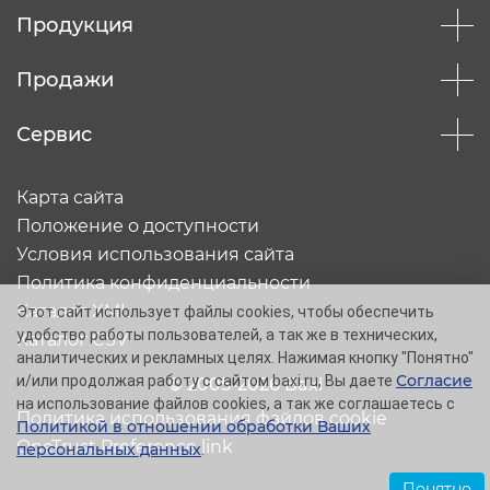
Продукция
Продажи
Сервис
Карта сайта
Положение о доступности
Условия использования сайта
Политика конфиденциальности
Каталог XML
Этот сайт использует файлы cookies, чтобы обеспечить
удобство работы пользователей, а так же в технических,
Каталог CSV
аналитических и рекламных целях. Нажимая кнопку "Понятно"
Согласие
и/или продолжая работу с сайтом baxi.ru, Вы даете
© 2005-2026 Baxi
на использование файлов cookies, а так же соглашаетесь с
Политика использования файлов cookie
Политикой в отношении обработки Ваших
OneTrust Preference link
персональных данных
.
Понятно