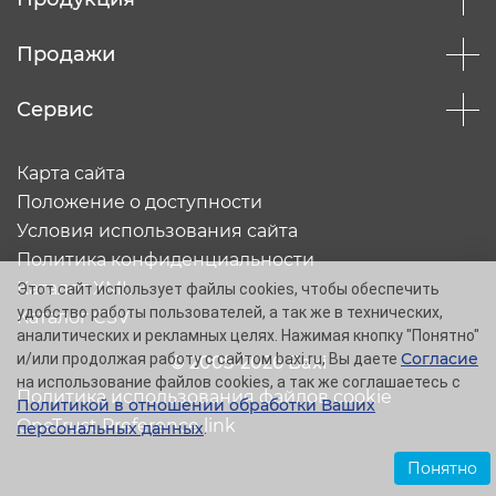
Продажи
Сервис
Карта сайта
Положение о доступности
Условия использования сайта
Политика конфиденциальности
Каталог XML
Этот сайт использует файлы cookies, чтобы обеспечить
удобство работы пользователей, а так же в технических,
Каталог CSV
аналитических и рекламных целях. Нажимая кнопку "Понятно"
Согласие
и/или продолжая работу с сайтом baxi.ru, Вы даете
© 2005-2026 Baxi
на использование файлов cookies, а так же соглашаетесь с
Политика использования файлов cookie
Политикой в отношении обработки Ваших
OneTrust Preference link
персональных данных
.
Понятно