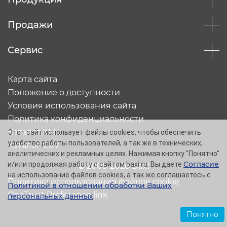
Продажи
Сервис
Карта сайта
Положение о доступности
Условия использования сайта
Политика конфиденциальности
Каталог XML
Этот сайт использует файлы cookies, чтобы обеспечить
удобство работы пользователей, а так же в технических,
Каталог CSV
аналитических и рекламных целях. Нажимая кнопку "Понятно"
Согласие
и/или продолжая работу с сайтом baxi.ru, Вы даете
© 2005-2026 Baxi
на использование файлов cookies, а так же соглашаетесь с
Политика использования файлов cookie
Политикой в отношении обработки Ваших
OneTrust Preference link
персональных данных
.
Понятно