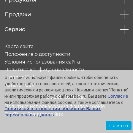
Продажи
Сервис
Карта сайта
Положение о доступности
Условия использования сайта
Политика конфиденциальности
Каталог XML
Этот сайт использует файлы cookies, чтобы обеспечить
удобство работы пользователей, а так же в технических,
Каталог CSV
аналитических и рекламных целях. Нажимая кнопку "Понятно"
Согласие
и/или продолжая работу с сайтом baxi.ru, Вы даете
© 2005-2026 Baxi
на использование файлов cookies, а так же соглашаетесь с
Политика использования файлов cookie
Политикой в отношении обработки Ваших
OneTrust Preference link
персональных данных
.
Понятно