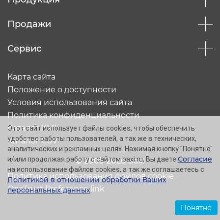
Продажи
Сервис
Карта сайта
Положение о доступности
Условия использования сайта
Политика конфиденциальности
Каталог XML
Этот сайт использует файлы cookies, чтобы обеспечить
удобство работы пользователей, а так же в технических,
Каталог CSV
аналитических и рекламных целях. Нажимая кнопку "Понятно"
Согласие
и/или продолжая работу с сайтом baxi.ru, Вы даете
© 2005-2026 Baxi
на использование файлов cookies, а так же соглашаетесь с
Политика использования файлов cookie
Политикой в отношении обработки Ваших
OneTrust Preference link
персональных данных
.
Понятно