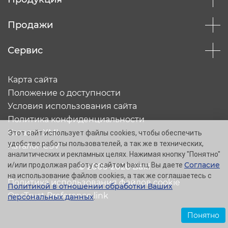
Продажи
Сервис
Карта сайта
Положение о доступности
Условия использования сайта
Политика конфиденциальности
Каталог XML
Этот сайт использует файлы cookies, чтобы обеспечить
удобство работы пользователей, а так же в технических,
Каталог CSV
аналитических и рекламных целях. Нажимая кнопку "Понятно"
Согласие
и/или продолжая работу с сайтом baxi.ru, Вы даете
© 2005-2026 Baxi
на использование файлов cookies, а так же соглашаетесь с
Политика использования файлов cookie
Политикой в отношении обработки Ваших
OneTrust Preference link
персональных данных
.
Понятно