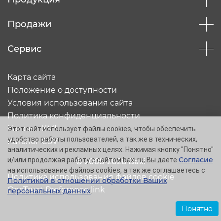
Продажи
Сервис
Карта сайта
Положение о доступности
Условия использования сайта
Политика конфиденциальности
Каталог XML
Этот сайт использует файлы cookies, чтобы обеспечить
удобство работы пользователей, а так же в технических,
Каталог CSV
аналитических и рекламных целях. Нажимая кнопку "Понятно"
Согласие
и/или продолжая работу с сайтом baxi.ru, Вы даете
© 2005-2026 Baxi
на использование файлов cookies, а так же соглашаетесь с
Политика использования файлов cookie
Политикой в отношении обработки Ваших
OneTrust Preference link
персональных данных
.
Понятно