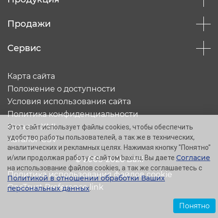
Продажи
Сервис
Карта сайта
Положение о доступности
Условия использования сайта
Политика конфиденциальности
Каталог XML
Этот сайт использует файлы cookies, чтобы обеспечить
удобство работы пользователей, а так же в технических,
Каталог CSV
аналитических и рекламных целях. Нажимая кнопку "Понятно"
Согласие
и/или продолжая работу с сайтом baxi.ru, Вы даете
© 2005-2026 Baxi
на использование файлов cookies, а так же соглашаетесь с
Политика использования файлов cookie
Политикой в отношении обработки Ваших
OneTrust Preference link
персональных данных
.
Понятно