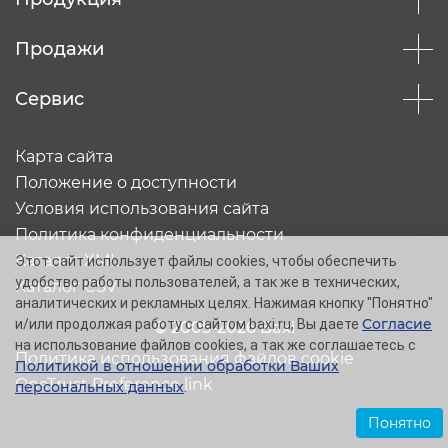
Продажи
Сервис
Карта сайта
Положение о доступности
Условия использования сайта
Политика конфиденциальности
Каталог XML
Этот сайт использует файлы cookies, чтобы обеспечить
удобство работы пользователей, а так же в технических,
Каталог CSV
аналитических и рекламных целях. Нажимая кнопку "Понятно"
Согласие
и/или продолжая работу с сайтом baxi.ru, Вы даете
© 2005-2026 Baxi
на использование файлов cookies, а так же соглашаетесь с
Политика использования файлов cookie
Политикой в отношении обработки Ваших
OneTrust Preference link
персональных данных
.
Понятно