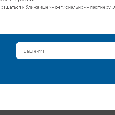
бращаться к ближайшему региональному партнеру О
Подтвердить e-mail
Отп