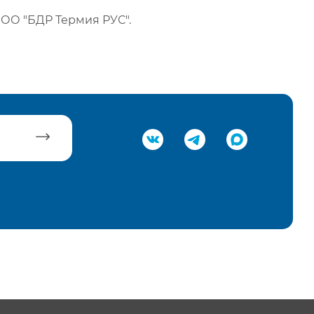
ОО "БДР Термия РУС".
равить