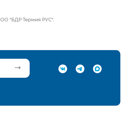
ОО "БДР Термия РУС".