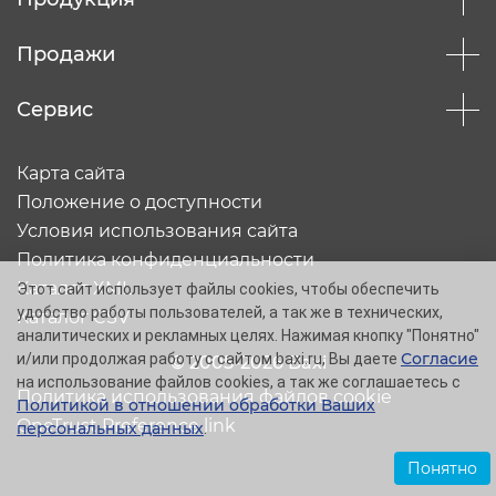
Продажи
Сервис
Карта сайта
Положение о доступности
Условия использования сайта
Политика конфиденциальности
Каталог XML
Этот сайт использует файлы cookies, чтобы обеспечить
удобство работы пользователей, а так же в технических,
Каталог CSV
аналитических и рекламных целях. Нажимая кнопку "Понятно"
Согласие
и/или продолжая работу с сайтом baxi.ru, Вы даете
© 2005-2026 Baxi
на использование файлов cookies, а так же соглашаетесь с
Политика использования файлов cookie
Политикой в отношении обработки Ваших
OneTrust Preference link
персональных данных
.
Понятно