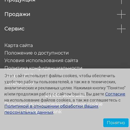
Продажи
Сервис
Карта сайта
Положение о доступности
Условия использования сайта
Политика конфиденциальности
Каталог XML
Этот сайт использует файлы cookies, чтобы обеспечить
удобство работы пользователей, а так же в технических,
Каталог CSV
аналитических и рекламных целях. Нажимая кнопку "Понятно"
Согласие
и/или продолжая работу с сайтом baxi.ru, Вы даете
© 2005-2026 Baxi
на использование файлов cookies, а так же соглашаетесь с
Политика использования файлов cookie
Политикой в отношении обработки Ваших
OneTrust Preference link
персональных данных
.
Понятно