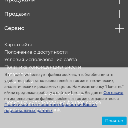
Продажи
Сервис
Карта сайта
Положение о доступности
Условия использования сайта
Политика конфиденциальности
Каталог XML
Этот сайт использует файлы cookies, чтобы обеспечить
удобство работы пользователей, а так же в технических,
Каталог CSV
аналитических и рекламных целях. Нажимая кнопку "Понятно"
Согласие
и/или продолжая работу с сайтом baxi.ru, Вы даете
© 2005-2026 Baxi
на использование файлов cookies, а так же соглашаетесь с
Политика использования файлов cookie
Политикой в отношении обработки Ваших
OneTrust Preference link
персональных данных
.
Понятно