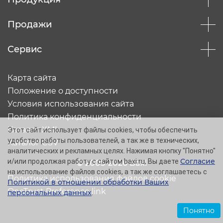
Продажи
Сервис
Карта сайта
Положение о доступности
Условия использования сайта
Политика конфиденциальности
Каталог XML
Этот сайт использует файлы cookies, чтобы обеспечить
удобство работы пользователей, а так же в технических,
Каталог CSV
аналитических и рекламных целях. Нажимая кнопку "Понятно"
Согласие
и/или продолжая работу с сайтом baxi.ru, Вы даете
© 2005-2026 Baxi
на использование файлов cookies, а так же соглашаетесь с
Политика использования файлов cookie
Политикой в отношении обработки Ваших
OneTrust Preference link
персональных данных
.
Понятно