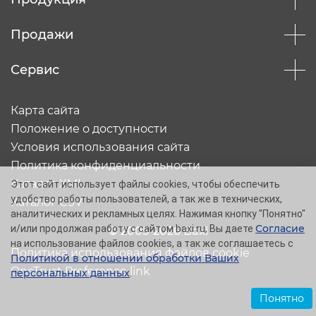
Продажи
Сервис
Карта сайта
Положение о доступности
Условия использования сайта
Политика конфиденциальности
Каталог XML
Этот сайт использует файлы cookies, чтобы обеспечить
удобство работы пользователей, а так же в технических,
Каталог CSV
аналитических и рекламных целях. Нажимая кнопку "Понятно"
Согласие
и/или продолжая работу с сайтом baxi.ru, Вы даете
© 2005-2026 Baxi
на использование файлов cookies, а так же соглашаетесь с
Политика использования файлов cookie
Политикой в отношении обработки Ваших
OneTrust Preference link
персональных данных
.
Понятно