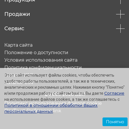
Продажи
Сервис
Карта сайта
Положение о доступности
Условия использования сайта
Политика конфиденциальности
Каталог XML
Этот сайт использует файлы cookies, чтобы обеспечить
удобство работы пользователей, а так же в технических,
Каталог CSV
аналитических и рекламных целях. Нажимая кнопку "Понятно"
Согласие
и/или продолжая работу с сайтом baxi.ru, Вы даете
© 2005-2026 Baxi
на использование файлов cookies, а так же соглашаетесь с
Политика использования файлов cookie
Политикой в отношении обработки Ваших
OneTrust Preference link
персональных данных
.
Понятно