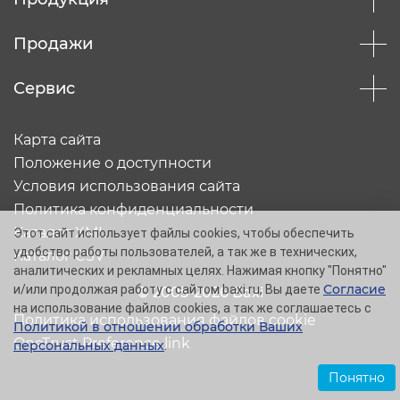
Продажи
Сервис
Карта сайта
Положение о доступности
Условия использования сайта
Политика конфиденциальности
Каталог XML
Этот сайт использует файлы cookies, чтобы обеспечить
удобство работы пользователей, а так же в технических,
Каталог CSV
аналитических и рекламных целях. Нажимая кнопку "Понятно"
Согласие
и/или продолжая работу с сайтом baxi.ru, Вы даете
© 2005-2026 Baxi
на использование файлов cookies, а так же соглашаетесь с
Политика использования файлов cookie
Политикой в отношении обработки Ваших
OneTrust Preference link
персональных данных
.
Понятно