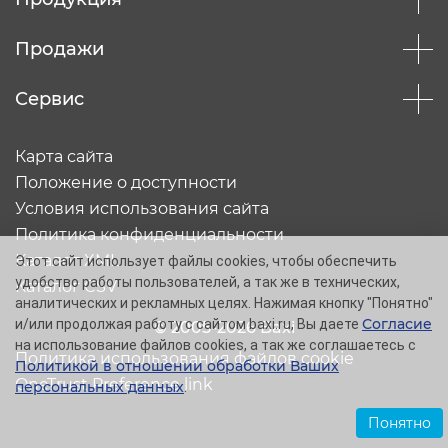
Продажи
Сервис
Карта сайта
Положение о доступности
Условия использования сайта
Политика конфиденциальности
Каталог XML
Этот сайт использует файлы cookies, чтобы обеспечить
удобство работы пользователей, а так же в технических,
Каталог CSV
аналитических и рекламных целях. Нажимая кнопку "Понятно"
Согласие
и/или продолжая работу с сайтом baxi.ru, Вы даете
© 2005-2026 Baxi
на использование файлов cookies, а так же соглашаетесь с
Политика использования файлов cookie
Политикой в отношении обработки Ваших
OneTrust Preference link
персональных данных
.
Понятно