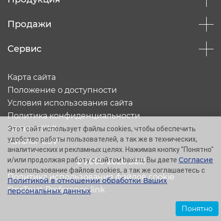
Продажи
Сервис
Карта сайта
Положение о доступности
Условия использования сайта
Политика конфиденциальности
Каталог XML
Этот сайт использует файлы cookies, чтобы обеспечить
удобство работы пользователей, а так же в технических,
Каталог CSV
аналитических и рекламных целях. Нажимая кнопку "Понятно"
Согласие
и/или продолжая работу с сайтом baxi.ru, Вы даете
© 2005-2026 Baxi
на использование файлов cookies, а так же соглашаетесь с
Политика использования файлов cookie
Политикой в отношении обработки Ваших
OneTrust Preference link
персональных данных
.
Понятно