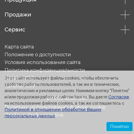
Продажи
Сервис
Карта сайта
Положение о доступности
Условия использования сайта
Политика конфиденциальности
Каталог XML
Этот сайт использует файлы cookies, чтобы обеспечить
удобство работы пользователей, а так же в технических,
Каталог CSV
аналитических и рекламных целях. Нажимая кнопку "Понятно"
Согласие
и/или продолжая работу с сайтом baxi.ru, Вы даете
© 2005-2026 Baxi
на использование файлов cookies, а так же соглашаетесь с
Политика использования файлов cookie
Политикой в отношении обработки Ваших
OneTrust Preference link
персональных данных
.
Понятно