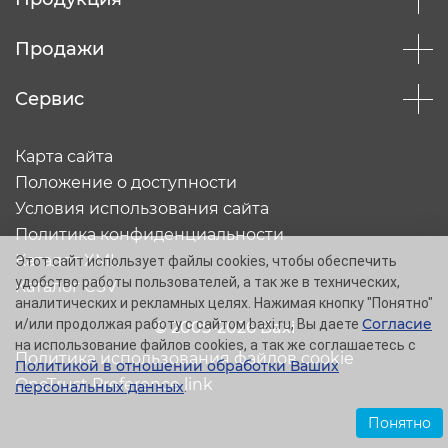
Продажи
Сервис
Карта сайта
Положение о доступности
Условия использования сайта
Политика конфиденциальности
Каталог XML
Этот сайт использует файлы cookies, чтобы обеспечить
удобство работы пользователей, а так же в технических,
Каталог CSV
аналитических и рекламных целях. Нажимая кнопку "Понятно"
Согласие
и/или продолжая работу с сайтом baxi.ru, Вы даете
© 2005-2026 Baxi
на использование файлов cookies, а так же соглашаетесь с
Политика использования файлов cookie
Политикой в отношении обработки Ваших
OneTrust Preference link
персональных данных
.
Понятно