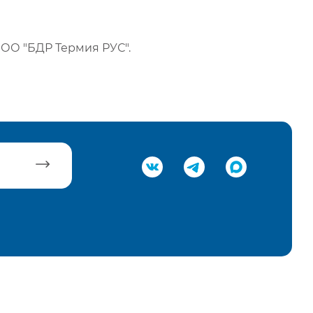
ОО "БДР Термия РУС".