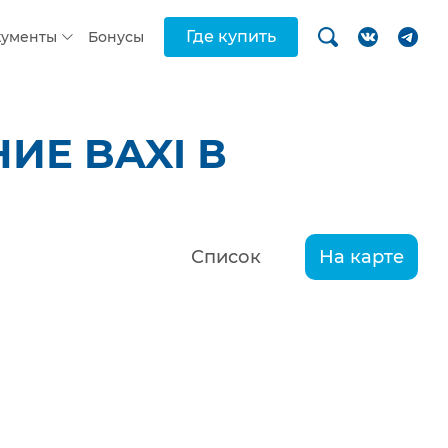
Где купить
кументы
Бонусы
ИЕ BAXI В
Список
На карте