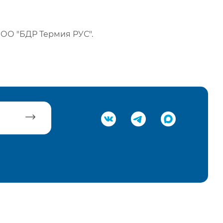
ОО "БДР Термия РУС".