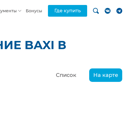
Где купить
кументы
Бонусы
ИЕ BAXI В
Список
На карте