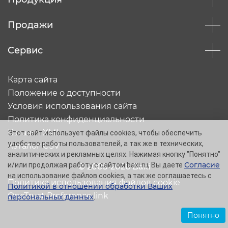
Продажи
Сервис
Карта сайта
Положение о доступности
Условия использования сайта
Политика конфиденциальности
Каталог XML
Этот сайт использует файлы cookies, чтобы обеспечить
удобство работы пользователей, а так же в технических,
Каталог CSV
аналитических и рекламных целях. Нажимая кнопку "Понятно"
Согласие
и/или продолжая работу с сайтом baxi.ru, Вы даете
© 2005-2026 Baxi
на использование файлов cookies, а так же соглашаетесь с
Политика использования файлов cookie
Политикой в отношении обработки Ваших
OneTrust Preference link
персональных данных
.
Понятно