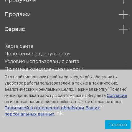
Продажи
Сервис
Карта сайта
Положение о доступности
Условия использования сайта
Политика конфиденциальности
Каталог XML
Этот сайт использует файлы cookies, чтобы обеспечить
удобство работы пользователей, а так же в технических,
Каталог CSV
аналитических и рекламных целях. Нажимая кнопку "Понятно"
Согласие
и/или продолжая работу с сайтом baxi.ru, Вы даете
© 2005-2026 Baxi
на использование файлов cookies, а так же соглашаетесь с
Политика использования файлов cookie
Политикой в отношении обработки Ваших
OneTrust Preference link
персональных данных
.
Понятно