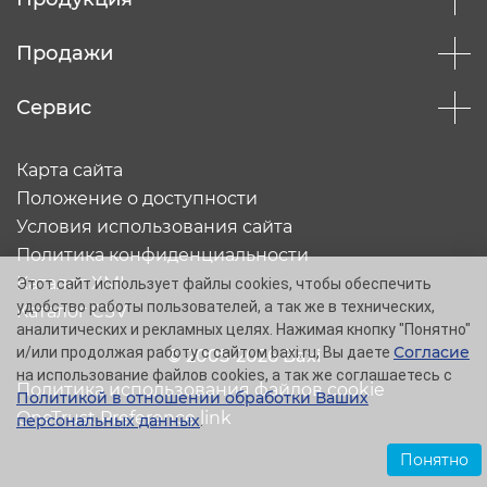
Продажи
Сервис
Карта сайта
Положение о доступности
Условия использования сайта
Политика конфиденциальности
Каталог XML
Этот сайт использует файлы cookies, чтобы обеспечить
удобство работы пользователей, а так же в технических,
Каталог CSV
аналитических и рекламных целях. Нажимая кнопку "Понятно"
Согласие
и/или продолжая работу с сайтом baxi.ru, Вы даете
© 2005-2026 Baxi
на использование файлов cookies, а так же соглашаетесь с
Политика использования файлов cookie
Политикой в отношении обработки Ваших
OneTrust Preference link
персональных данных
.
Понятно