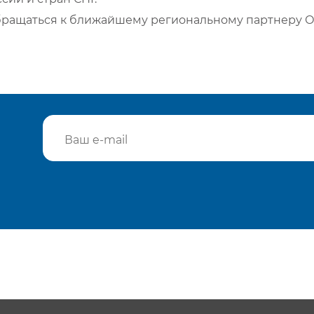
бращаться к ближайшему региональному партнеру О
Подтвердить e-mail
Отп