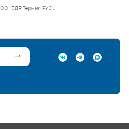
ОО "БДР Термия РУС".
равить