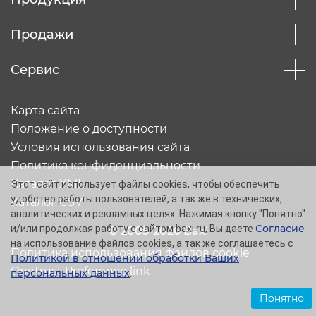
Продажи
Сервис
Карта сайта
Положение о доступности
Условия использования сайта
Политика конфиденциальности
Каталог XML
Этот сайт использует файлы cookies, чтобы обеспечить
удобство работы пользователей, а так же в технических,
Каталог CSV
аналитических и рекламных целях. Нажимая кнопку "Понятно"
Согласие
и/или продолжая работу с сайтом baxi.ru, Вы даете
© 2005-2026 Baxi
на использование файлов cookies, а так же соглашаетесь с
Политика использования файлов cookie
Политикой в отношении обработки Ваших
OneTrust Preference link
персональных данных
.
Понятно