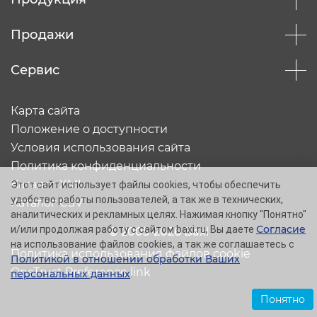
Продажи
Сервис
Карта сайта
Положение о доступности
Условия использования сайта
Политика конфиденциальности
Каталог XML
Этот сайт использует файлы cookies, чтобы обеспечить
удобство работы пользователей, а так же в технических,
Каталог CSV
аналитических и рекламных целях. Нажимая кнопку "Понятно"
Согласие
и/или продолжая работу с сайтом baxi.ru, Вы даете
© 2005-2026 Baxi
на использование файлов cookies, а так же соглашаетесь с
Политика использования файлов cookie
Политикой в отношении обработки Ваших
OneTrust Preference link
персональных данных
.
Понятно