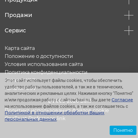
Продажи
Сервис
Карта сайта
Положение о доступности
Условия использования сайта
Политика конфиденциальности
Каталог XML
Этот сайт использует файлы cookies, чтобы обеспечить
удобство работы пользователей, а так же в технических,
Каталог CSV
аналитических и рекламных целях. Нажимая кнопку "Понятно"
Согласие
и/или продолжая работу с сайтом baxi.ru, Вы даете
© 2005-2026 Baxi
на использование файлов cookies, а так же соглашаетесь с
Политика использования файлов cookie
Политикой в отношении обработки Ваших
OneTrust Preference link
персональных данных
.
Понятно