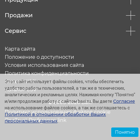
Продажи
Сервис
Карта сайта
Положение о доступности
Условия использования сайта
Политика конфиденциальности
Каталог XML
Этот сайт использует файлы cookies, чтобы обеспечить
удобство работы пользователей, а так же в технических,
Каталог CSV
аналитических и рекламных целях. Нажимая кнопку "Понятно"
Согласие
и/или продолжая работу с сайтом baxi.ru, Вы даете
© 2005-2026 Baxi
на использование файлов cookies, а так же соглашаетесь с
Политика использования файлов cookie
Политикой в отношении обработки Ваших
OneTrust Preference link
персональных данных
.
Понятно