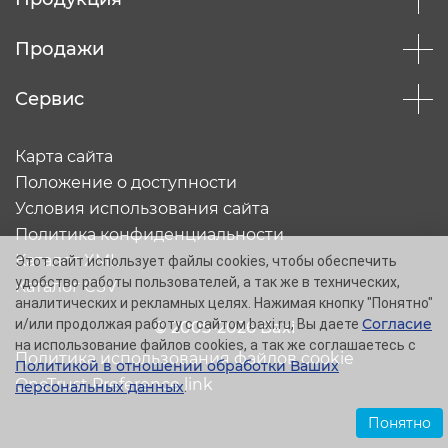
Продажи
Сервис
Карта сайта
Положение о доступности
Условия использования сайта
Политика конфиденциальности
Каталог XML
Этот сайт использует файлы cookies, чтобы обеспечить
удобство работы пользователей, а так же в технических,
Каталог CSV
аналитических и рекламных целях. Нажимая кнопку "Понятно"
Согласие
и/или продолжая работу с сайтом baxi.ru, Вы даете
© 2005-2026 Baxi
на использование файлов cookies, а так же соглашаетесь с
Политика использования файлов cookie
Политикой в отношении обработки Ваших
OneTrust Preference link
персональных данных
.
Понятно