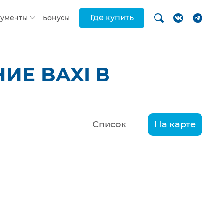
Где купить
кументы
Бонусы
ИЕ BAXI В
Список
На карте