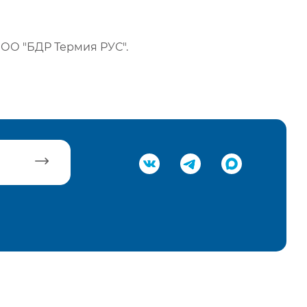
ОО "БДР Термия РУС".