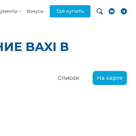
Где купить
кументы
Бонусы
ИЕ BAXI В
Список
На карте