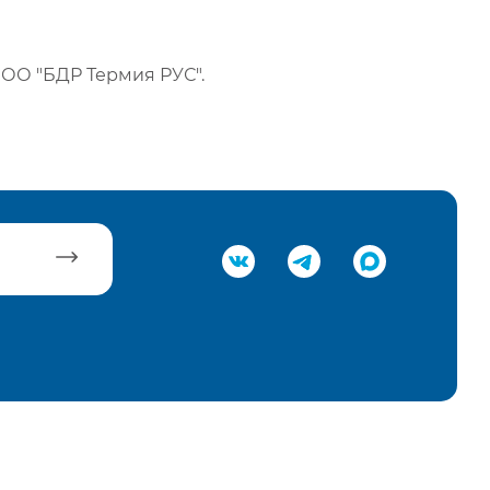
ОО "БДР Термия РУС".