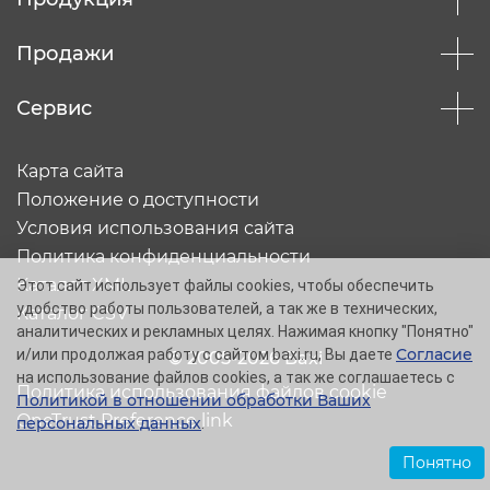
Продажи
Сервис
Карта сайта
Положение о доступности
Условия использования сайта
Политика конфиденциальности
Каталог XML
Этот сайт использует файлы cookies, чтобы обеспечить
удобство работы пользователей, а так же в технических,
Каталог CSV
аналитических и рекламных целях. Нажимая кнопку "Понятно"
Согласие
и/или продолжая работу с сайтом baxi.ru, Вы даете
© 2005-2026 Baxi
на использование файлов cookies, а так же соглашаетесь с
Политика использования файлов cookie
Политикой в отношении обработки Ваших
OneTrust Preference link
персональных данных
.
Понятно