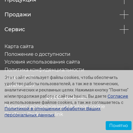
Продажи
Сервис
Карта сайта
Положение о доступности
Условия использования сайта
Политика конфиденциальности
Каталог XML
Этот сайт использует файлы cookies, чтобы обеспечить
удобство работы пользователей, а так же в технических,
Каталог CSV
аналитических и рекламных целях. Нажимая кнопку "Понятно"
Согласие
и/или продолжая работу с сайтом baxi.ru, Вы даете
© 2005-2026 Baxi
на использование файлов cookies, а так же соглашаетесь с
Политика использования файлов cookie
Политикой в отношении обработки Ваших
OneTrust Preference link
персональных данных
.
Понятно