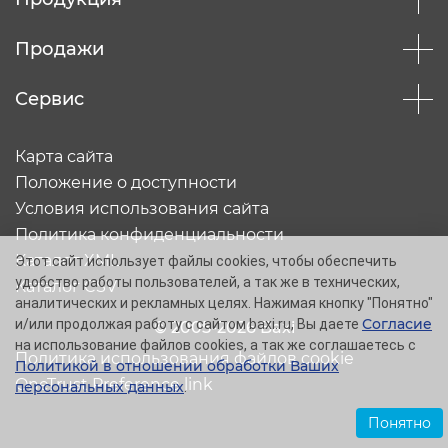
Продажи
Сервис
Карта сайта
Положение о доступности
Условия использования сайта
Политика конфиденциальности
Каталог XML
Этот сайт использует файлы cookies, чтобы обеспечить
удобство работы пользователей, а так же в технических,
Каталог CSV
аналитических и рекламных целях. Нажимая кнопку "Понятно"
Согласие
и/или продолжая работу с сайтом baxi.ru, Вы даете
© 2005-2026 Baxi
на использование файлов cookies, а так же соглашаетесь с
Политика использования файлов cookie
Политикой в отношении обработки Ваших
OneTrust Preference link
персональных данных
.
Понятно