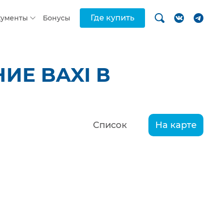
Где купить
кументы
Бонусы
ИЕ BAXI В
Список
На карте