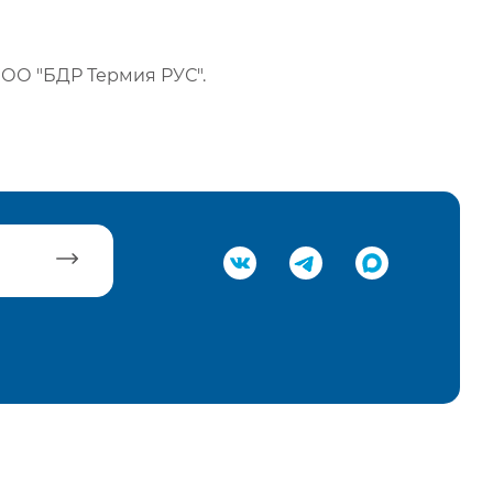
ОО "БДР Термия РУС".