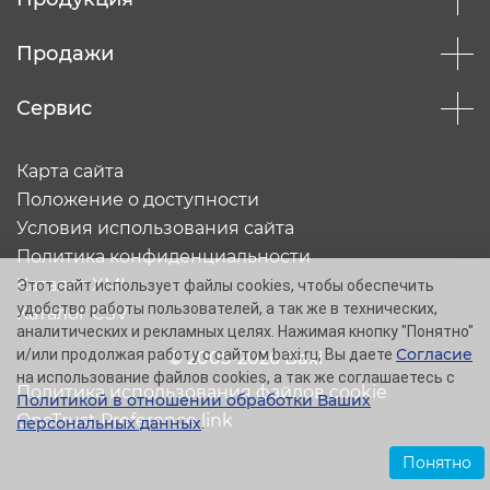
Продажи
Сервис
Карта сайта
Положение о доступности
Условия использования сайта
Политика конфиденциальности
Каталог XML
Этот сайт использует файлы cookies, чтобы обеспечить
удобство работы пользователей, а так же в технических,
Каталог CSV
аналитических и рекламных целях. Нажимая кнопку "Понятно"
Согласие
и/или продолжая работу с сайтом baxi.ru, Вы даете
© 2005-2026 Baxi
на использование файлов cookies, а так же соглашаетесь с
Политика использования файлов cookie
Политикой в отношении обработки Ваших
OneTrust Preference link
персональных данных
.
Понятно