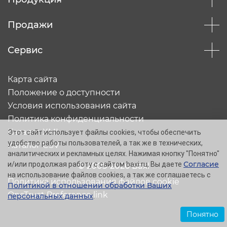
Продажи
Сервис
Карта сайта
Положение о доступности
Условия использования сайта
Политика конфиденциальности
Каталог XML
Этот сайт использует файлы cookies, чтобы обеспечить
удобство работы пользователей, а так же в технических,
Каталог CSV
аналитических и рекламных целях. Нажимая кнопку "Понятно"
Согласие
и/или продолжая работу с сайтом baxi.ru, Вы даете
© 2005-2026 Baxi
на использование файлов cookies, а так же соглашаетесь с
Политика использования файлов cookie
Политикой в отношении обработки Ваших
OneTrust Preference link
персональных данных
.
Понятно