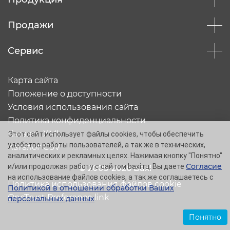
Продажи
Сервис
Карта сайта
Положение о доступности
Условия использования сайта
Политика конфиденциальности
Каталог XML
Этот сайт использует файлы cookies, чтобы обеспечить
удобство работы пользователей, а так же в технических,
Каталог CSV
аналитических и рекламных целях. Нажимая кнопку "Понятно"
Согласие
и/или продолжая работу с сайтом baxi.ru, Вы даете
© 2005-2026 Baxi
на использование файлов cookies, а так же соглашаетесь с
Политика использования файлов cookie
Политикой в отношении обработки Ваших
OneTrust Preference link
персональных данных
.
Понятно