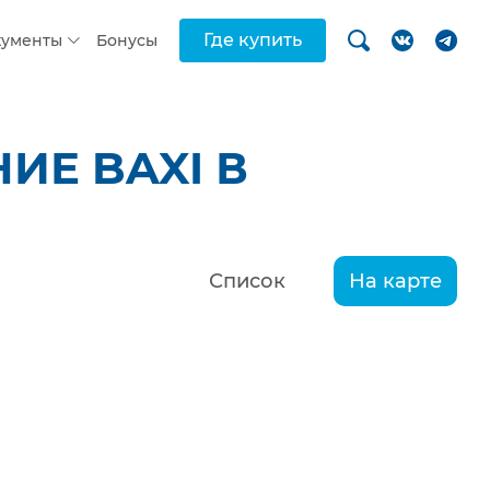
Где купить
кументы
Бонусы
ИЕ BAXI В
Список
На карте