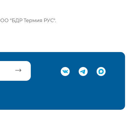
ОО "БДР Термия РУС".