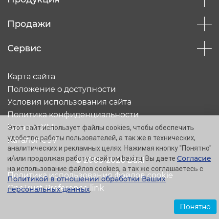
Продажи
Сервис
Карта сайта
Положение о доступности
Условия использования сайта
Политика конфиденциальности
Каталог XML
Этот сайт использует файлы cookies, чтобы обеспечить
удобство работы пользователей, а так же в технических,
Каталог CSV
аналитических и рекламных целях. Нажимая кнопку "Понятно"
Согласие
и/или продолжая работу с сайтом baxi.ru, Вы даете
© 2005-2026 Baxi
на использование файлов cookies, а так же соглашаетесь с
Политика использования файлов cookie
Политикой в отношении обработки Ваших
OneTrust Preference link
персональных данных
.
Понятно