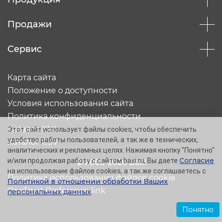
Продажи
Сервис
Карта сайта
Положение о доступности
Условия использования сайта
Политика конфиденциальности
Каталог XML
Этот сайт использует файлы cookies, чтобы обеспечить
удобство работы пользователей, а так же в технических,
Каталог CSV
аналитических и рекламных целях. Нажимая кнопку "Понятно"
Согласие
и/или продолжая работу с сайтом baxi.ru, Вы даете
© 2005-2026 Baxi
на использование файлов cookies, а так же соглашаетесь с
Политика использования файлов cookie
Политикой в отношении обработки Ваших
OneTrust Preference link
персональных данных
.
Понятно